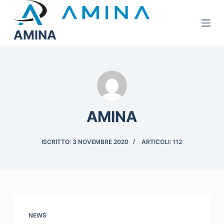
S
a
AMINA
l
t
a
a
l
c
AMINA
o
n
t
ISCRITTO: 3 NOVEMBRE 2020
ARTICOLI: 112
e
n
u
t
o
NEWS