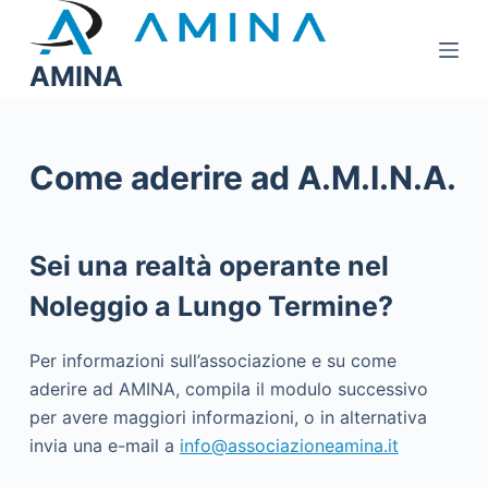
S
a
AMINA
l
t
a
a
Come aderire ad A.M.I.N.A.
l
c
o
Sei una realtà operante nel
n
Noleggio a Lungo Termine?
t
e
Per informazioni sull’associazione e su come
n
aderire ad AMINA, compila il modulo successivo
u
per avere maggiori informazioni, o in alternativa
t
invia una e-mail a
info@associazioneamina.it
o