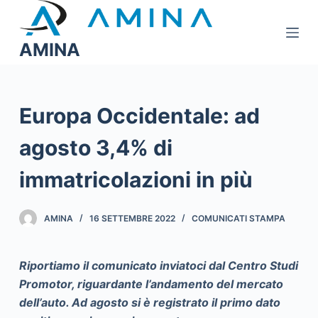
S
a
AMINA
l
t
a
a
Europa Occidentale: ad
l
agosto 3,4% di
c
o
immatricolazioni in più
n
t
e
AMINA
16 SETTEMBRE 2022
COMUNICATI STAMPA
n
u
Riportiamo il comunicato inviatoci dal Centro Studi
t
Promotor, riguardante l’andamento del mercato
o
dell’auto. Ad agosto si è registrato il primo dato