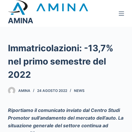
S
a
AMINA
l
t
a
a
Immatricolazioni: -13,7%
l
nel primo semestre del
c
o
2022
n
t
e
AMINA
24 AGOSTO 2022
NEWS
n
u
Riportiamo il comunicato inviato dal Centro Studi
t
Promotor sull’andamento del mercato dell’auto. La
o
situazione generale del settore continua ad