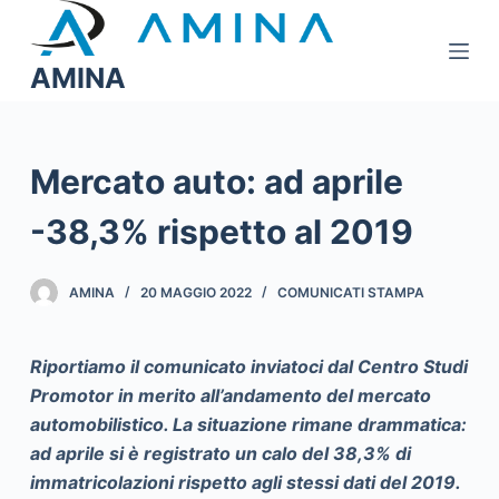
S
a
AMINA
l
t
a
a
Mercato auto: ad aprile
l
-38,3% rispetto al 2019
c
o
n
AMINA
20 MAGGIO 2022
COMUNICATI STAMPA
t
e
Riportiamo il comunicato inviatoci dal Centro Studi
n
Promotor in merito all’andamento del mercato
u
automobilistico. La situazione rimane drammatica:
t
ad aprile si è registrato un calo del 38,3% di
o
immatricolazioni rispetto agli stessi dati del 2019.