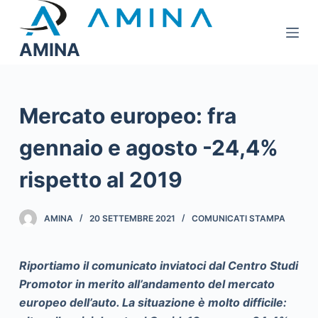
S
a
AMINA
l
t
a
a
Mercato europeo: fra
l
gennaio e agosto -24,4%
c
o
rispetto al 2019
n
t
e
AMINA
20 SETTEMBRE 2021
COMUNICATI STAMPA
n
u
Riportiamo il comunicato inviatoci dal Centro Studi
t
Promotor in merito all’andamento del mercato
o
europeo dell’auto. La situazione è molto difficile: