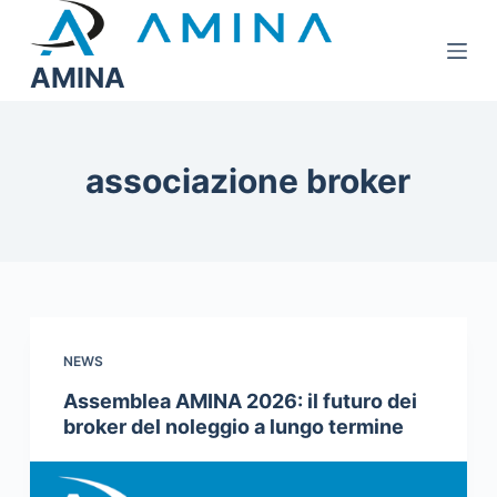
S
a
AMINA
l
t
a
a
associazione broker
l
c
o
n
t
e
NEWS
n
u
Assemblea AMINA 2026: il futuro dei
broker del noleggio a lungo termine
t
o