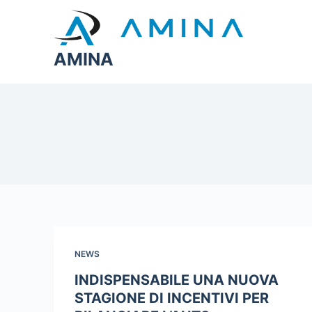
S
a
l
AMINA
t
a
a
l
c
o
n
t
e
n
u
NEWS
t
INDISPENSABILE UNA NUOVA
o
STAGIONE DI INCENTIVI PER